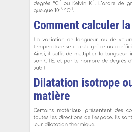
-1
-1
degrés °C
ou Kelvin K
. L’ordre de g
-6
-1
quelque 10
°C
.
Comment calculer la 
La variation de longueur ou de volum
température se calcule grâce au coeffic
Ainsi, il suffit de multiplier la longue
son CTE, et par le nombre de degrés d
subit.
Dilatation isotrope o
matière
Certains matériaux présentent des co
toutes les directions de l’espace. Ils so
leur dilatation thermique.