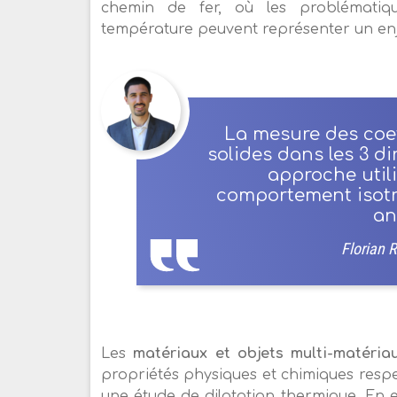
chemin de fer, où les problématiq
température peuvent représenter un enj
La mesure des coef
solides dans les 3 di
approche utili
comportement isotr
an
Florian 
Les
matériaux et objets multi-matéria
propriétés physiques et chimiques resp
une étude de dilatation thermique. En ef