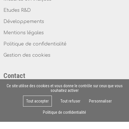
Etudes R&D
Développements
Mentions légales
Politique de confidentialité
Gestion des cookies
Contact
Ce site utilise des cookies et vous donne le contrôle sur ceux que vous
5 rue Emile Duclaux
souhaitez activer
Biopôle Clermont-Limagne
Tout accepter
Tout refuser
Personnaliser
63360 Saint-Beauzire
Politique de confidentialité
04 73 66 93 37