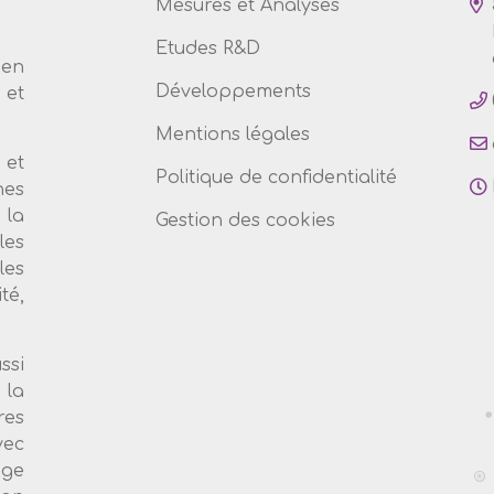
Mesures et Analyses
Etudes R&D
 en
Développements
et
Mentions légales
 et
Politique de confidentialité
nes
 la
Gestion des cookies
les
les
té,
ssi
 la
es
vec
age