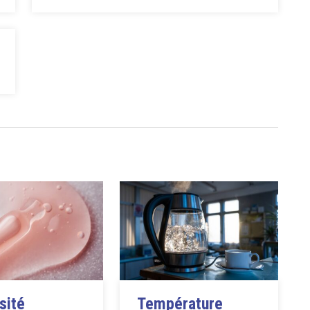
sité
Température