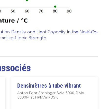
tion Density and Heat Capacity in the Na–K–Ca–
mol·kg–1 Ionic Strength
associés
Densimètres à tube vibrant
Anton Paar Stabinger SVM 3000, DMA
5000M et HPM/mPDS 5