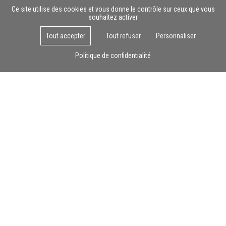
Ce site utilise des cookies et vous donne le contrôle sur ceux que vous
souhaitez activer
Tout accepter
Tout refuser
Personnaliser
Lun - Ven : 8h - 17h
Politique de confidentialité
© Calnesis 2026 - Réalisation
Agence Dessineleweb