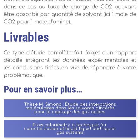
dans ce cas au taux de charge de CO2 pouvant
être absorbé par quantité de solvant (ici 1 mole de
CO2 pour 1 mole d’amine).
Livrables
Ce type d’étude complète fait l’objet d’un rapport
détaillé intégrant les données expérimentales et
les conclusions tirées en vue de répondre à votre
problématique.
Pour en savoir plus…
Thèse M. Simond : Étude des interactions
moléculaires dans les solvants d’intérêt
pour le captage des gaz acides
Flow calorimetry: a technique for
caracterisation of liquid-liquid and liquid-
gas systems