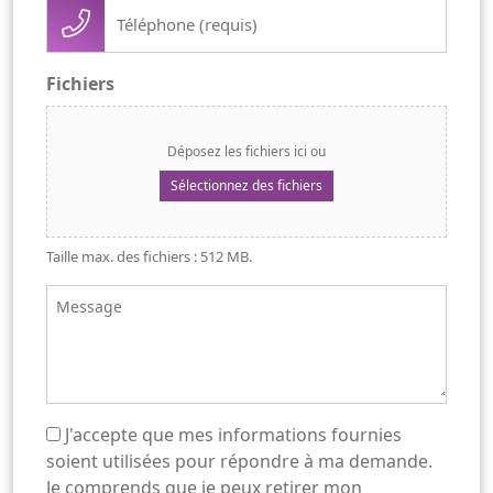
Téléphone
(Nécessaire)
Fichiers
Déposez les fichiers ici ou
Sélectionnez des fichiers
Taille max. des fichiers : 512 MB.
Message
J'accepte que mes informations fournies
(Nécessaire)
soient utilisées pour répondre à ma demande.
Je comprends que je peux retirer mon