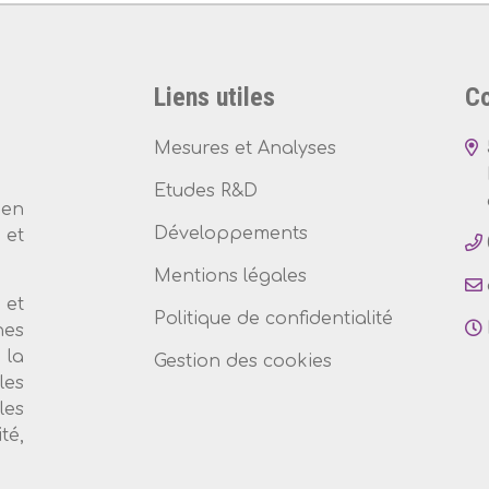
Liens utiles
Co
Mesures et Analyses
Etudes R&D
 en
Développements
et
Mentions légales
 et
Politique de confidentialité
nes
 la
Gestion des cookies
les
les
té,