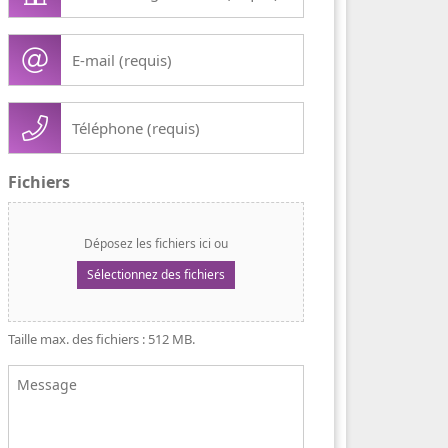
/
organisation
E-
(Nécessaire)
mail
(Nécessaire)
Téléphone
(Nécessaire)
Fichiers
Déposez les fichiers ici ou
Sélectionnez des fichiers
Taille max. des fichiers : 512 MB.
Message