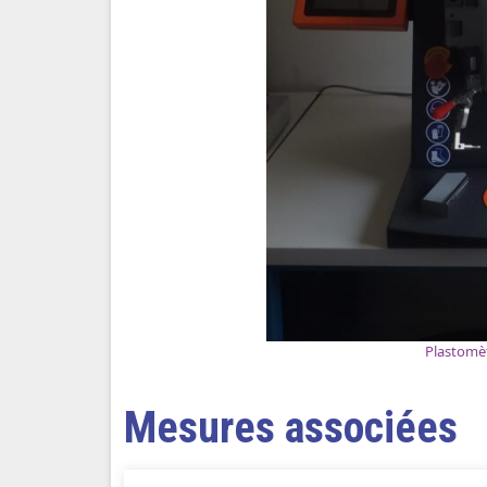
Plastomèt
Mesures associées