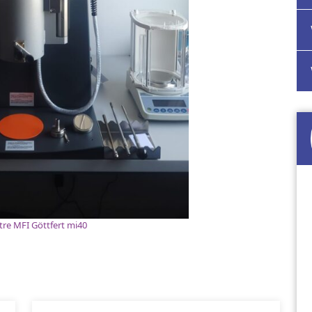
re MFI Göttfert mi40