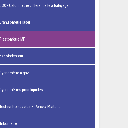
DSC - Calorimétrie différentielle à balayage
Granulomètre laser
Plastomètre MFI
Nanoindenteur
Pycnomètre à gaz
Pycnomètres pour liquides
Testeur Point éclair – Pensky-Martens
Tribomètre