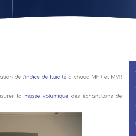
tion de l’
indice de fluidité
à chaud MFR et MVR
esurer la
masse volumique
des échantillons de