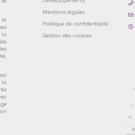
Développements
et
Mentions légales
 et
Politique de confidentialité
nes
 la
Gestion des cookies
les
les
té,
ssi
 la
es
vec
age
ion