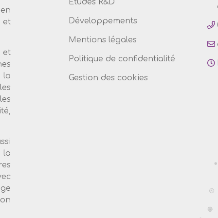
Etudes R&D
 en
Développements
et
Mentions légales
 et
Politique de confidentialité
nes
 la
Gestion des cookies
les
les
té,
ssi
 la
es
vec
age
ion