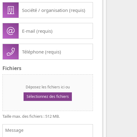
Société
/
organisation
E-
(Nécessaire)
mail
(Nécessaire)
Téléphone
(Nécessaire)
Fichiers
Déposez les fichiers ici ou
Sélectionnez des fichiers
Taille max. des fichiers : 512 MB.
Message