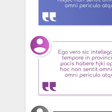
omni periculo atqu
Ego vero sic intelleg
tempore in provinc
pacis habere hjki o
hoc non sentit omni
omni periculo atqu