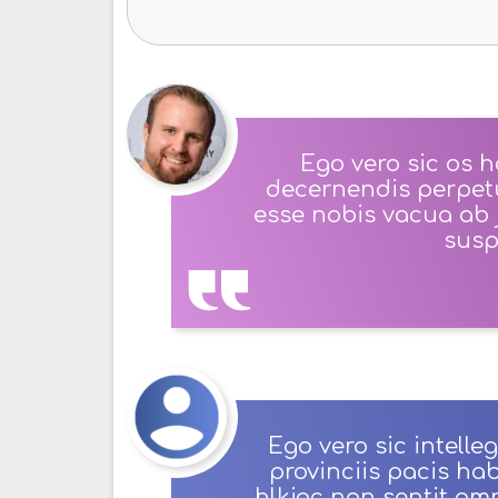
Ego vero sic os h
decernendis perpet
esse nobis vacua ab 
suspi
Ego vero sic intelleg
provinciis pacis ha
hlkjoc non sentit om