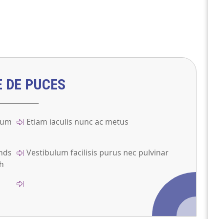
E DE PUCES
rum
Etiam iaculis nunc ac metus
fhds
Vestibulum facilisis purus nec pulvinar
fh