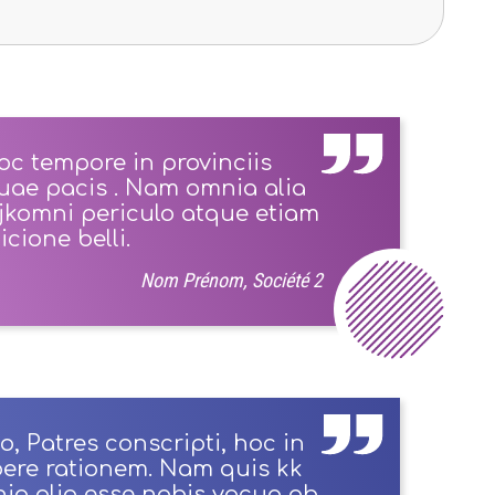
oc tempore in provinciis
uae pacis . Nam omnia alia
jkomni periculo atque etiam
cione belli.
Nom Prénom, Société 2
o, Patres conscripti, hoc in
bere rationem. Nam quis kk
nia alia esse nobis vacua ab