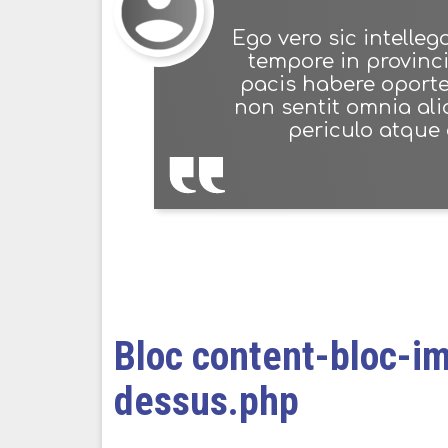
Ego vero sic intelleg
tempore in provinc
pacis habere oport
non sentit omnia al
periculo atque 
Bloc content-bloc-i
dessus.php