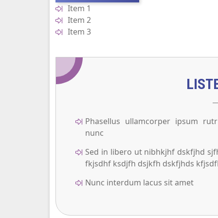
Item 1
Item 2
Item 3
LIST
Phasellus ullamcorper ipsum rut
nunc
Sed in libero ut nibhkjhf dskfjhd sj
fkjsdhf ksdjfh dsjkfh dskfjhds kfjsd
Nunc interdum lacus sit amet