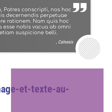
o, Patres conscripti, nos hoc
iis decernendis perpetuae
ere rationem. Nam quis hoc
ia esse nobis vacua ab omni
etiam suspicione belli.
, Calnesis
mage-et-texte-au-