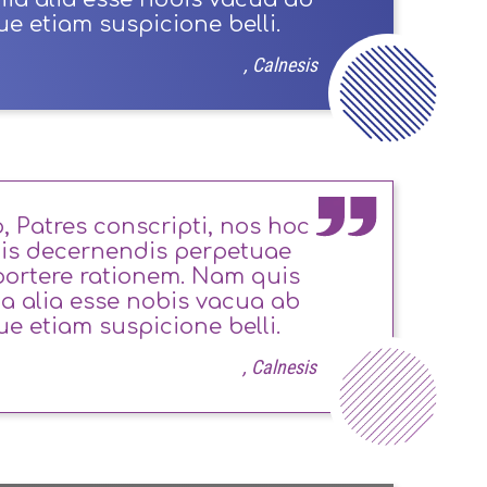
e etiam suspicione belli.
, Calnesis
o, Patres conscripti, nos hoc
iis decernendis perpetuae
portere rationem. Nam quis
a alia esse nobis vacua ab
e etiam suspicione belli.
, Calnesis