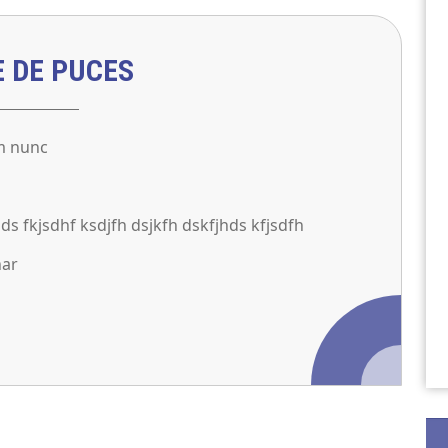
E DE PUCES
m nunc
hds fkjsdhf ksdjfh dsjkfh dskfjhds kfjsdfh
nar