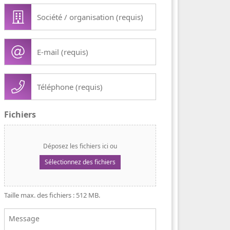
Société
/
organisation
E-
(Nécessaire)
mail
(Nécessaire)
Téléphone
(Nécessaire)
Fichiers
Déposez les fichiers ici ou
Sélectionnez des fichiers
Taille max. des fichiers : 512 MB.
Message