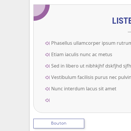
LIST
Phasellus ullamcorper ipsum rutru
Etiam iaculis nunc ac metus
Sed in libero ut nibhkjhf dskfjhd sjf
Vestibulum facilisis purus nec pulvi
Nunc interdum lacus sit amet
Bouton