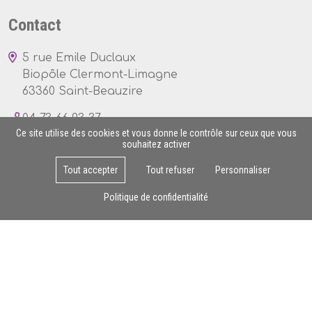
Contact
5 rue Emile Duclaux
Biopôle Clermont-Limagne
63360 Saint-Beauzire
04 73 66 93 37
Ce site utilise des cookies et vous donne le contrôle sur ceux que vous
souhaitez activer
Tout accepter
Tout refuser
Personnaliser
Lun - Ven : 8h - 17h
Politique de confidentialité