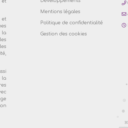
Développements
et
Mentions légales
 et
Politique de confidentialité
nes
 la
Gestion des cookies
les
les
té,
ssi
 la
es
vec
age
ion