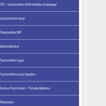
DSC - Calorimétrie différentielle à balayage
Granulomètre laser
Plastomètre MFI
Nanoindenteur
Pycnomètre à gaz
Pycnomètres pour liquides
Testeur Point éclair – Pensky-Martens
Tribomètre