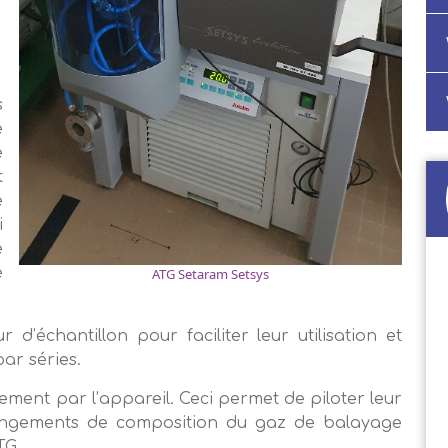
s
e
e
t
e
i
e
é
ATG Setaram Setsys
d’échantillon pour faciliter leur utilisation et
par séries.
tement par l’appareil. Ceci permet de piloter leur
changements de composition du gaz de balayage
TG.