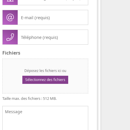
/
organisation
E-
(Nécessaire)
mail
(Nécessaire)
Téléphone
(Nécessaire)
Fichiers
Déposez les fichiers ici ou
Sélectionnez des fichiers
Taille max. des fichiers : 512 MB.
Message