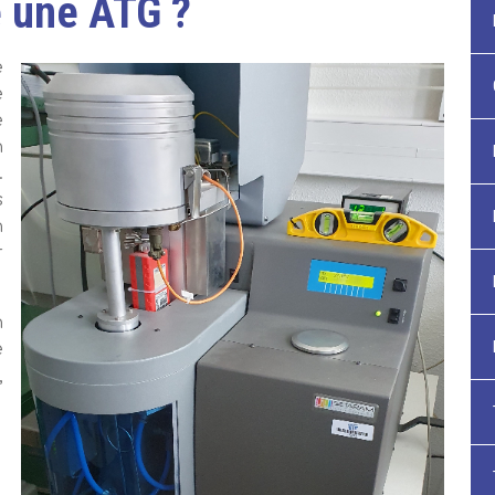
 une ATG ?
e
e
e
n
.
s
n
r
n
e
,