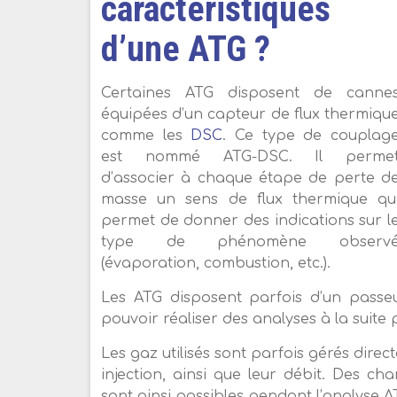
caractéristiques
d’une ATG ?
Certaines ATG disposent de canne
équipées d’un capteur de flux thermiqu
comme les
DSC
. Ce type de couplag
est nommé ATG-DSC. Il perme
d’associer à chaque étape de perte d
masse un sens de flux thermique qu
permet de donner des indications sur l
type de phénomène observ
(évaporation, combustion, etc.).
Les ATG disposent parfois d’un passeur 
pouvoir réaliser des analyses à la suite 
Les gaz utilisés sont parfois gérés direc
injection, ainsi que leur débit. Des 
sont ainsi possibles pendant l’analyse A