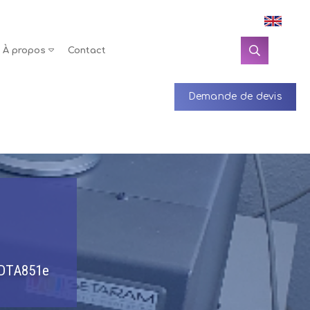
À propos
Contact
Demande de devis
/SDTA851e