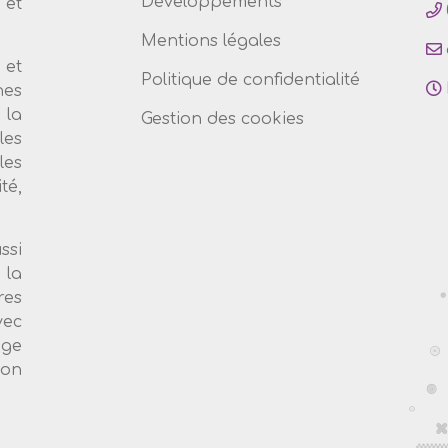
Développements
et
Mentions légales
 et
Politique de confidentialité
nes
 la
Gestion des cookies
les
les
té,
ssi
 la
es
vec
age
ion