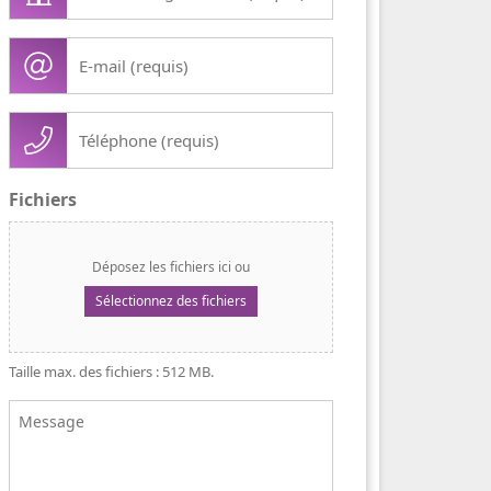
/
organisation
E-
(Nécessaire)
mail
(Nécessaire)
Téléphone
(Nécessaire)
Fichiers
Déposez les fichiers ici ou
Sélectionnez des fichiers
Taille max. des fichiers : 512 MB.
Message