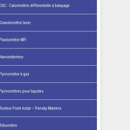
DSC - Calorimétrie différentielle à balayage
Granulomètre laser
Plastomètre MFI
Nanoindenteur
Pycnomètre à gaz
Pycnomètres pour liquides
Testeur Point éclair – Pensky-Martens
Tribomètre