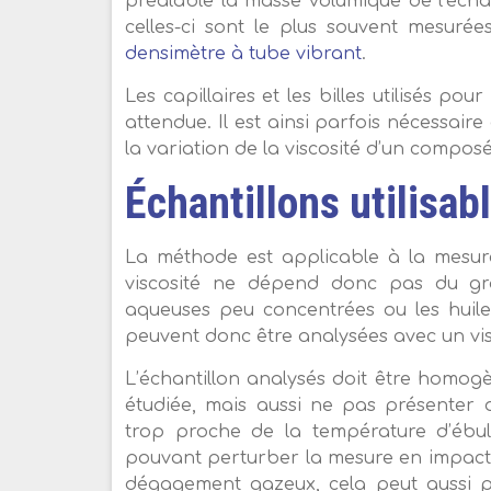
préalable la masse volumique de l’écha
celles-ci sont le plus souvent mesu
densimètre à tube vibrant
.
Les capillaires et les billes utilisés 
attendue. Il est ainsi parfois nécessaire 
la variation de la viscosité d’un compo
Échantillons utilisab
La méthode est applicable à la mesure 
viscosité ne dépend donc pas du grad
aqueuses peu concentrées ou les huil
peuvent donc être analysées avec un vis
L’échantillon analysés doit être homo
étudiée, mais aussi ne pas présenter
trop proche de la température d’ébul
pouvant perturber la mesure en impactan
dégagement gazeux, cela peut aussi 